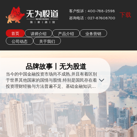
客户投诉：400-788-2598
下载
咨询电话：027-87608700
首页
讲师介绍
产品介绍
业务营销
公司动态
关于我们
品牌故事丨无为股道
当今的中国金融投资市场尚不成熟,并且有着区别
于世界其他国家的国情与股情,特别是国民存在着
投资理财经验与方法普遍不足、基础金融知识匮
乏、以及金融风险识别和管理能力欠缺等诸多问
题; 另一方面,中国投资者对财富管理的学习意愿
与资产保值升值存在非常强烈而迫切的需求。因
此,无为股道确立了“智能投资决策领跑者,与中国
亿万股民共成长”的品牌愿景,以移动端资讯、教
学、策略、工具等全方位一站式投研服务为载体,
向投资者提供及时、专业的市场信息和个性化的
投资理财建议。